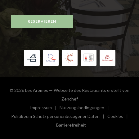
RESERVIEREN
© 2026 Les Arômes — Webseite des Restaurants erstellt von
((öffnet ein neues Fenster))
Zenchef
Impressum
Nutzungsbedingungen
((öffnet ein neues Fenster))
((öffnet ein neues Fenster))
Politik zum Schutz personenbezogener Daten
Cookies
((öffnet ein neues Fenster))
((öffnet e
Barrierefreiheit
((öffnet ein neues Fenster))