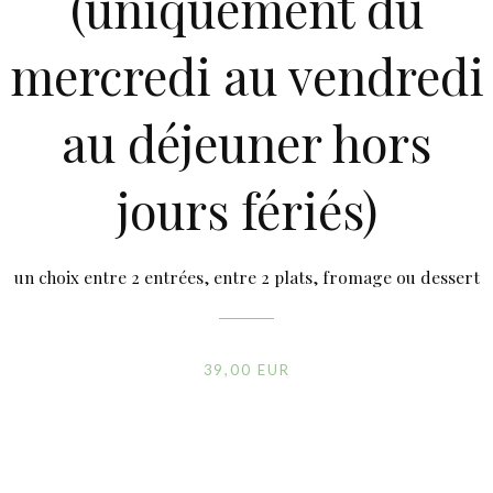
(uniquement du
mercredi au vendredi
au déjeuner hors
jours fériés)
un choix entre 2 entrées, entre 2 plats, fromage ou dessert
Les Arômes
39,00 EUR