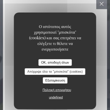
Ο ιστότοπος αυτός
χρησιμοποιεί "μπισκότα"
(cookies) και σας επιτρέπει να
ελέγξετε τι θέλετε να
ενεργοποιήσετε
Les Arômes
Les Arômes
OK, αποδοχή όλων
ΠΑΝΔΟΧΕΊΟ
230 AV. DU 2ÈME CUIRASSIER
Απόρριψε όλα τα "μπισκότα" (cookies)
13420 GEMENOS
Εξατομίκευση
Πολιτική απορρήτου
undefined