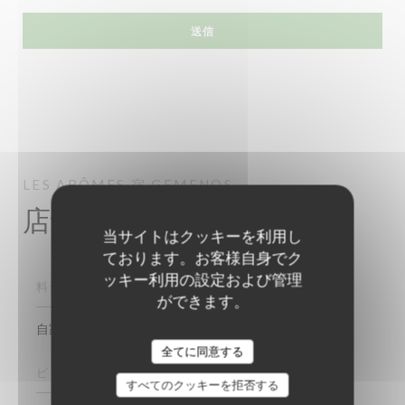
LES ARÔMES
宿
GEMENOS
店舗情報
当サイトはクッキーを利用し
ております。お客様自身でク
ッキー利用の設定および管理
料理
ができます。
自家製, 新鮮な製品
Les Arômes
全てに同意する
ビジネスタイプ
すべてのクッキーを拒否する