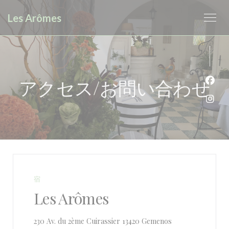
クッキー利用の管理について
Les Arômes
アクセス/お問い合わせ
Fa
Ins
宿
Les Arômes
((新しいウィンド
230 Av. du 2ème Cuirassier 13420 Gemenos