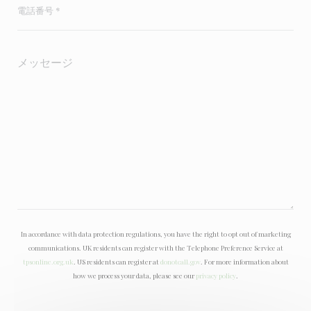
In accordance with data protection regulations, you have the right to opt out of marketing
communications. UK residents can register with the Telephone Preference Service at
tpsonline.org.uk
. US residents can register at
donotcall.gov
. For more information about
how we process your data, please see our
privacy policy
.